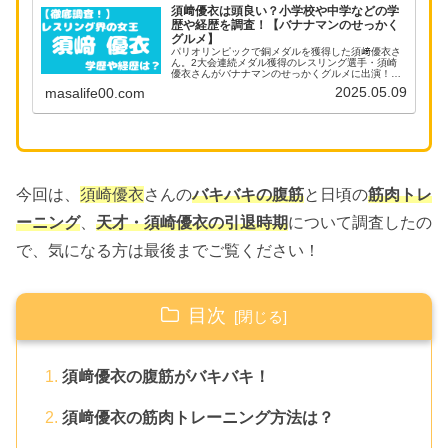
須﨑優衣は頭良い？小学校や中学などの学
歴や経歴を調査！【バナナマンのせっかく
グルメ】
パリオリンピックで銅メダルを獲得した須﨑優衣さ
ん。2大会連続メダル獲得のレスリング選手・須崎
優衣さんがバナナマンのせっかくグルメに出演！そ
んな彼女の小学校や中学校といった学歴やこれまで
2025.05.09
masalife00.com
の経歴を調査してみました。須崎優衣さんは頭がい
いのか！？
今回は、
須崎優衣
さんの
バキバキの腹筋
と日頃の
筋肉トレ
ーニング
、
天才・須崎優衣の引退時期
について調査したの
で、気になる方は最後までご覧ください！
目次
須﨑優衣の腹筋がバキバキ！
須﨑優衣の筋肉トレーニング方法は？