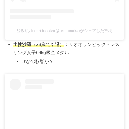
登坂絵莉 / eri tosaka(@eri_tosaka)がシェアした投稿
土性沙羅
（28歳で引退）
：リオオリンピック・レス
リング女子69kg級金メダル
けがの影響か？