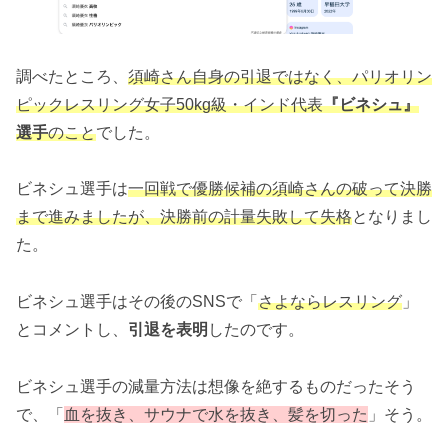
調べたところ、
須崎さん自身の引退ではなく、パリオリン
ピックレスリング女子50kg級・インド代表
『ビネシュ』
選手
のこと
でした。
ビネシュ選手は
一回戦で優勝候補の須崎さんの破って決勝
まで進みましたが、決勝前の計量失敗して失格
となりまし
た。
ビネシュ選手はその後のSNSで「
さよならレスリング
」
とコメントし、
引退を表明
したのです。
ビネシュ選手の減量方法は想像を絶するものだったそう
で、「
血を抜き、サウナで水を抜き、髪を切った
」そう。