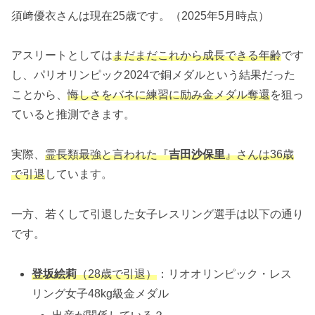
須﨑優衣さんは現在25歳です。（2025年5月時点）
アスリートとしては
まだまだこれから成長できる年齢
です
し、パリオリンピック2024で銅メダルという結果だった
ことから、
悔しさをバネに練習に励
み金メダル奪還
を狙っ
ていると推測できます。
実際、
霊長類最強と言われた『
吉田沙保里
』さんは36歳
で引退
しています。
一方、若くして引退した女子レスリング選手は以下の通り
です。
登坂絵莉
（28歳で引退）
：リオオリンピック・レス
リング女子48kg級金メダル