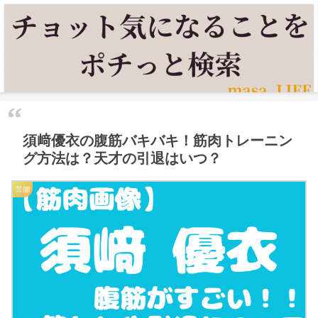
須﨑優衣の腹筋バキバキ！筋肉トレーニン
グ方法は？天才の引退はいつ？
芸能