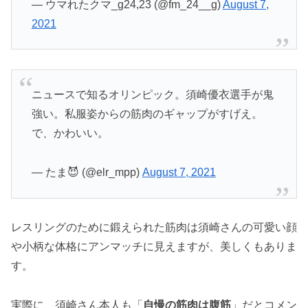
— ウマれたクマ_g24,23 (@fm_24__g)
August 7,
2021
ニュースで知るオリンピック。須崎優衣選手が鬼
強い。私服姿からの筋肉のギャップがすげえ。
で、かわいい。
— たま😈 (@elr_mpp)
August 7, 2021
レスリングのために鍛えられた筋肉は須崎さんの可愛い顔
や小柄な体格にアンマッチに見えますが、美しくもありま
す。
実際に、須崎さん本人も「
自慢の筋肉は腹筋
」だとコメン