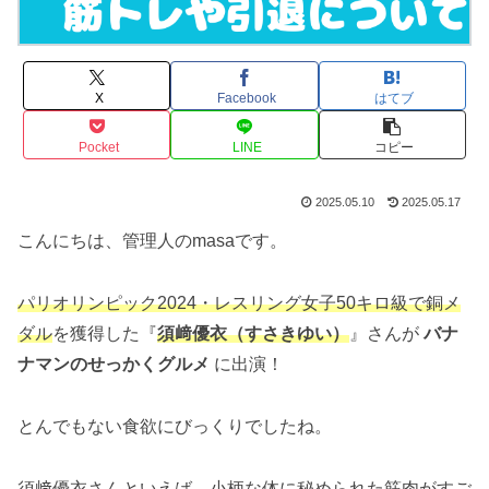
X
Facebook
はてブ
Pocket
LINE
コピー
2025.05.10
2025.05.17
こんにちは、管理人のmasaです。
パリオリンピック2024・レスリング女子50キロ級で銅メ
ダル
を獲得した『
須﨑優衣（すさきゆい）
』さんが
バナ
ナマンのせっかくグルメ
に出演！
とんでもない食欲にびっくりでしたね。
須﨑優衣さんといえば、
小柄な体に
秘められた
筋肉
がすご