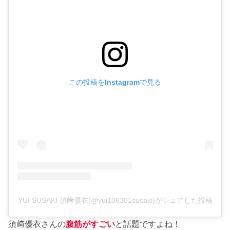
この投稿をInstagramで見る
YUI SUSAKI 須﨑優衣(@yui106301susaki)がシェアした投稿
須﨑優衣さんの
腹筋がすごい
と話題ですよね！