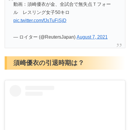
動画：須崎優衣が金、全試合で無失点Ｔフォー
ル レスリング女子50キロ
pic.twitter.com/fJsTuFiSjD
— ロイター (@ReutersJapan)
August 7, 2021
須崎優衣の引退時期は？