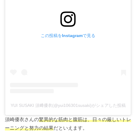
この投稿をInstagramで見る
YUI SUSAKI 須﨑優衣(@yui106301susaki)がシェアした投稿
須崎優衣さんの
驚異的な筋肉と腹筋は、日々の厳しいトレ
ーニングと努力の結果
だといえます。