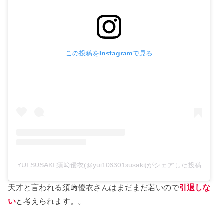
この投稿をInstagramで見る
YUI SUSAKI 須﨑優衣(@yui106301susaki)がシェアした投稿
天才と言われる須﨑優衣さんはまだまだ若いので
引退しな
い
と考えられます。。