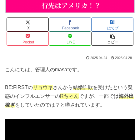
X
Facebook
はてブ
Pocket
LINE
コピー
2025.04.24
2025.04.28
こんにちは、管理人のmasaです。
BE:FIRSTの
リョウキ
さんから
結婚詐欺
を受けたという疑
惑のインフルエンサーの
Rちゃん
ですが、一部では
海外出
稼ぎ
をしていたのでは？と噂されています。