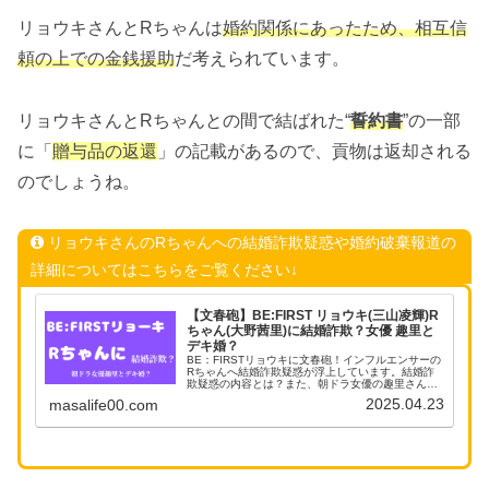
リョウキさんとRちゃんは
婚約関係にあったため、相互信
頼の上での金銭援助
だ考えられています。
リョウキさんとRちゃんとの間で結ばれた“
誓約書
”の一部
に「
贈与品の返還
」の記載があるので、貢物は返却される
のでしょうね。
リョウキさんのRちゃんへの結婚詐欺疑惑や婚約破棄報道の
詳細についてはこちらをご覧ください↓
【文春砲】BE:FIRST リョウキ(三山凌輝)R
ちゃん(大野茜里)に結婚詐欺？女優 趣里と
デキ婚？
BE：FIRSTリョウキに文春砲！インフルエンサーの
Rちゃんへ結婚詐欺疑惑が浮上しています。結婚詐
欺疑惑の内容とは？また、朝ドラ女優の趣里さんと
デキ婚との噂ですが事実なのか？まとめてみまし
2025.04.23
masalife00.com
た。