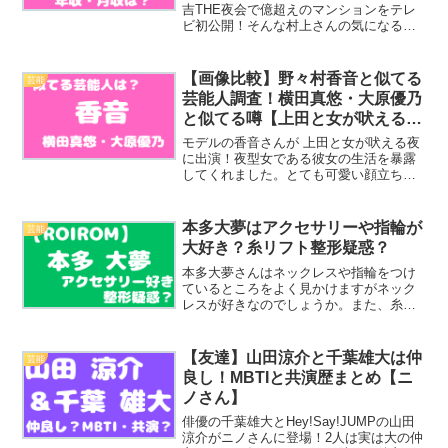
吉THE夜会で億超えのマンションをテレ
ビ初公開！そんな村上さんの気になる年
収や収入源を調査してみました！
【画像比較】野々村香音と似てる
芸能
芸能人調査！横田真悠・大原優乃
と似てる噂【上田と女が吠える
夜】
モデルの香音さんが 上田と女が吠える夜
に出演！夜型女である彼女の生活を暴露
してくれました。とても可愛い顔立ちを
してる香音さんですが、芸能人で似てい
る人はいるのでしょうか？横田真悠さん
や大原優乃さんと似ていると噂ですが本
本多大夢はアクセサリーや指輪が
芸能
当なのか調査してみました。
大好き？糸リフト整形疑惑？
本多大夢さんはネックレスや指輪をつけ
ているところをよく見かけますがネック
レスが好きなのでしょうか。また、糸リ
フトや整形疑惑も噂されていますが、本
当なのでしょうか。
【友達】山田涼介と千葉雄大は仲
芸能
良し！MBTIと共演歴まとめ【ニ
ノさん】
俳優の千葉雄大とHey!Say!JUMPの山田
涼介がニノさんに登場！2人は実は大の仲