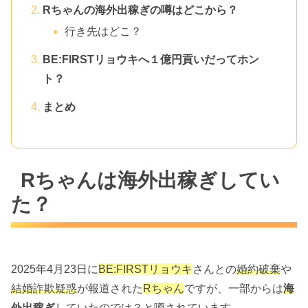
Rちゃんの海外出稼ぎの噂はどこから？
行き先はどこ？
BE:FIRSTリョウキへ１億円貢いだってホン
ト？
まとめ
Rちゃんは海外出稼ぎしてい
た？
2025年4月23日に
BE:FIRSTリョウキ
さんとの
婚約破棄
や
結婚詐欺疑惑
が報道された
Rちゃん
ですが、一部からは
海
外出稼ぎ
していたのでは？と噂されています。