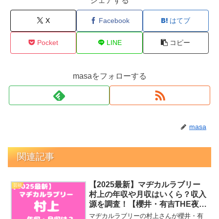
シェアする
X
Facebook
はてブ
Pocket
LINE
コピー
masaをフォローする
masa
関連記事
【2025最新】マヂカルラブリー
芸能
村上の年収や月収はいくら？収入
源を調査！【櫻井・有吉THE夜
会】
マヂカルラブリーの村上さんが櫻井・有